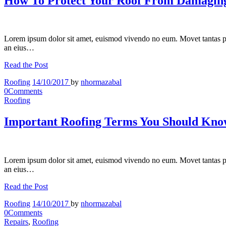
How To Protect Your Roof From Damaging
Lorem ipsum dolor sit amet, euismod vivendo no eum. Movet tantas p
an eius…
Read the Post
Roofing
14/10/2017
by
nhormazabal
0
Comments
Roofing
Important Roofing Terms You Should Kn
Lorem ipsum dolor sit amet, euismod vivendo no eum. Movet tantas p
an eius…
Read the Post
Roofing
14/10/2017
by
nhormazabal
0
Comments
Repairs
,
Roofing