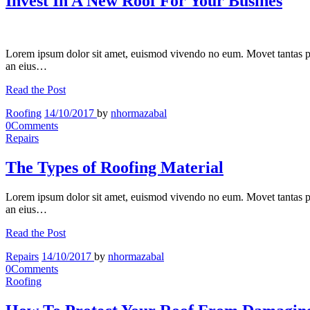
Invest In A New Roof For Your Busines
Lorem ipsum dolor sit amet, euismod vivendo no eum. Movet tantas p
an eius…
Read the Post
Roofing
14/10/2017
by
nhormazabal
0
Comments
Repairs
The Types of Roofing Material
Lorem ipsum dolor sit amet, euismod vivendo no eum. Movet tantas p
an eius…
Read the Post
Repairs
14/10/2017
by
nhormazabal
0
Comments
Roofing