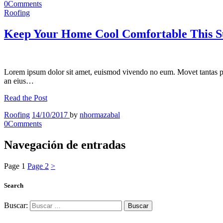
0
Comments
Roofing
Keep Your Home Cool Comfortable This
Lorem ipsum dolor sit amet, euismod vivendo no eum. Movet tantas p
an eius…
Read the Post
Roofing
14/10/2017
by
nhormazabal
0
Comments
Navegación de entradas
Page
1
Page
2
>
Search
Buscar: