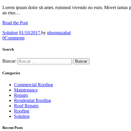
Lorem ipsum dolor sit amet, euismod vivendo no eum. Movet tantas p
an eius…
Read the Post
Solution
01/10/2017
by
nhormazabal
0
Comments
Search
Buscar:
Categories
Commercial Roofing
Maintenance
Repairs
Residential Roofing
Roof Repairs
Roofing
Solution
Recent Posts