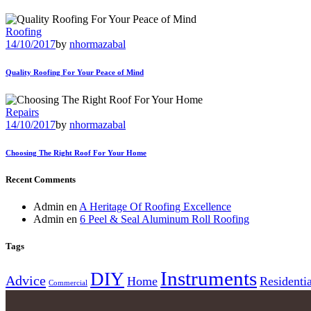
Roofing
14/10/2017
by
nhormazabal
Quality Roofing For Your Peace of Mind
Repairs
14/10/2017
by
nhormazabal
Choosing The Right Roof For Your Home
Recent Comments
Admin
en
A Heritage Of Roofing Excellence
Admin
en
6 Peel & Seal Aluminum Roll Roofing
Tags
Instruments
DIY
Advice
Home
Residentia
Commercial