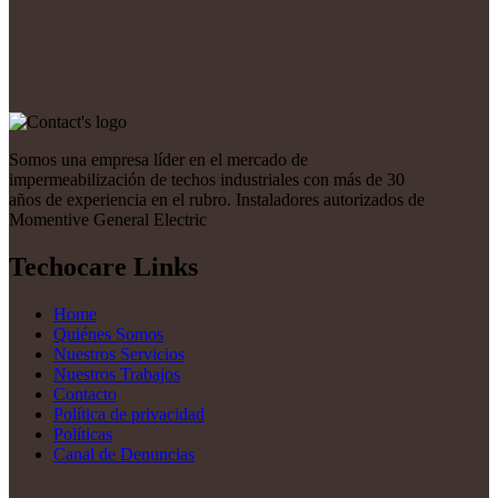
Somos una empresa líder en el mercado de
impermeabilización de techos industriales con más de 30
años de experiencia en el rubro. Instaladores autorizados de
Momentive General Electric
Techocare Links
Home
Quiénes Somos
Nuestros Servicios
Nuestros Trabajos
Contacto
Política de privacidad
Políticas
Canal de Denuncias