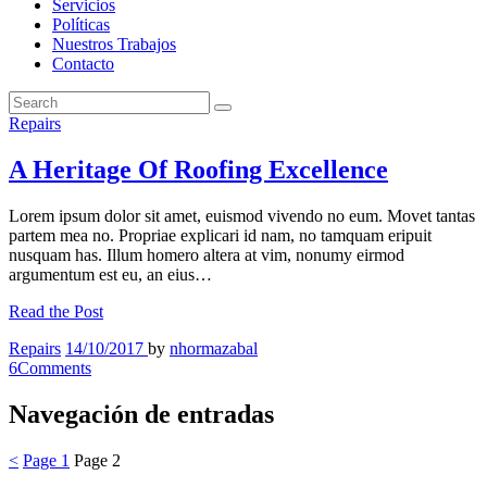
Servicios
Políticas
Nuestros Trabajos
Contacto
Repairs
A Heritage Of Roofing Excellence
Lorem ipsum dolor sit amet, euismod vivendo no eum. Movet tantas
partem mea no. Propriae explicari id nam, no tamquam eripuit
nusquam has. Illum homero altera at vim, nonumy eirmod
argumentum est eu, an eius…
Read the Post
Repairs
14/10/2017
by
nhormazabal
6
Comments
Navegación de entradas
<
Page
1
Page
2