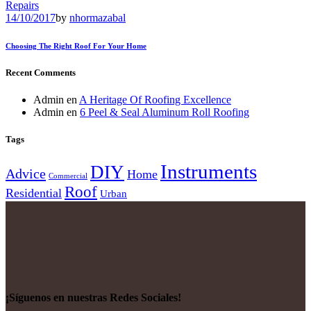
Repairs
14/10/2017
by
nhormazabal
Choosing The Right Roof For Your Home
Recent Comments
Admin
en
A Heritage Of Roofing Excellence
Admin
en
6 Peel & Seal Aluminum Roll Roofing
Tags
Instruments
DIY
Advice
Home
Commercial
Roof
Residential
Urban
¡Síguenos en nuestras Redes Sociales!