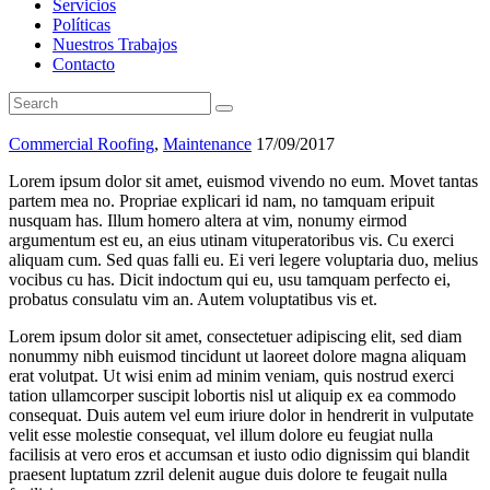
Servicios
Políticas
Nuestros Trabajos
Contacto
Commercial Roofing
,
Maintenance
17/09/2017
Lorem ipsum dolor sit amet, euismod vivendo no eum. Movet tantas
partem mea no. Propriae explicari id nam, no tamquam eripuit
nusquam has. Illum homero altera at vim, nonumy eirmod
argumentum est eu, an eius utinam vituperatoribus vis. Cu exerci
aliquam cum. Sed quas falli eu. Ei veri legere voluptaria duo, melius
vocibus cu has. Dicit indoctum qui eu, usu tamquam perfecto ei,
probatus consulatu vim an. Autem voluptatibus vis et.
Lorem ipsum dolor sit amet, consectetuer adipiscing elit, sed diam
nonummy nibh euismod tincidunt ut laoreet dolore magna aliquam
erat volutpat. Ut wisi enim ad minim veniam, quis nostrud exerci
tation ullamcorper suscipit lobortis nisl ut aliquip ex ea commodo
consequat. Duis autem vel eum iriure dolor in hendrerit in vulputate
velit esse molestie consequat, vel illum dolore eu feugiat nulla
facilisis at vero eros et accumsan et iusto odio dignissim qui blandit
praesent luptatum zzril delenit augue duis dolore te feugait nulla