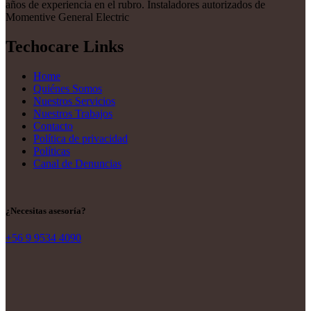
años de experiencia en el rubro. Instaladores autorizados de
Momentive General Electric
Techocare Links
Home
Quiénes Somos
Nuestros Servicios
Nuestros Trabajos
Contacto
Política de privacidad
Políticas
Canal de Denuncias
¿Necesitas asesoría?
+56 9 9534 4090