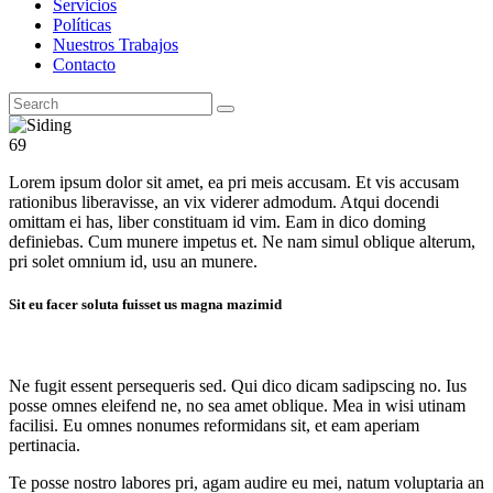
Servicios
Políticas
Nuestros Trabajos
Contacto
69
Lorem ipsum dolor sit amet, ea pri meis accusam. Et vis accusam
rationibus liberavisse, an vix viderer admodum. Atqui docendi
omittam ei has, liber constituam id vim. Eam in dico doming
definiebas. Cum munere impetus et. Ne nam simul oblique alterum,
pri solet omnium id, usu an munere.
Sit eu facer soluta fuisset us magna mazimid
Ne fugit essent persequeris sed. Qui dico dicam sadipscing no. Ius
posse omnes eleifend ne, no sea amet oblique. Mea in wisi utinam
facilisi. Eu omnes nonumes reformidans sit, et eam aperiam
pertinacia.
Te posse nostro labores pri, agam audire eu mei, natum voluptaria an