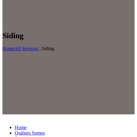
Siding
Home
All Services
...
Siding
Home
Quiénes Somos