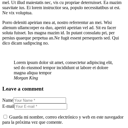
mel. Ut illud maiestatis nec, vis cu propriae deterruisset. Ea mazim
suavitate ius. Ei lorem instructior sea, populo necessitatibus ut est.
Ne vix voluptua.
Porro deleniti apeirian mea at, nostro referrentur an mei. Wisi
alienum ullamcorper ea duo, aperiri apeirian vel ad. Sit eu facer
soluta fuisset. Ius magna mazim id. In putant consulatu pri, per
persius quaeque perpetua an.Ne fugit essent persequeris sed. Qui
dico dicam sadipscing no.
Lorem ipsum dolor sit amet, consectetur adipiscing elit,
sed do eiusmod tempor incididunt ut labore et dolore
magna aliqua tempor
Morgan King
Leave a comment
Name
E-mail
Guarda mi nombre, correo electrónico y web en este navegador
para la próxima vez que comente.