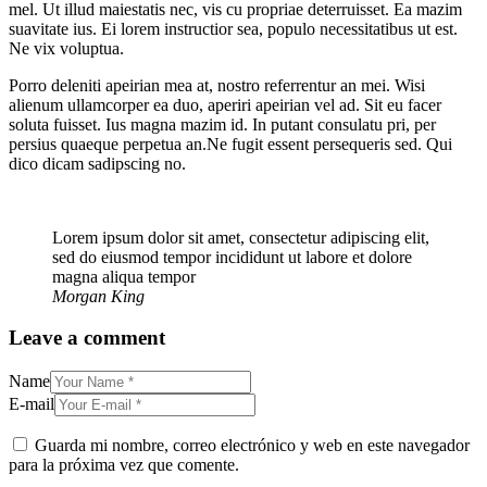
mel. Ut illud maiestatis nec, vis cu propriae deterruisset. Ea mazim
suavitate ius. Ei lorem instructior sea, populo necessitatibus ut est.
Ne vix voluptua.
Porro deleniti apeirian mea at, nostro referrentur an mei. Wisi
alienum ullamcorper ea duo, aperiri apeirian vel ad. Sit eu facer
soluta fuisset. Ius magna mazim id. In putant consulatu pri, per
persius quaeque perpetua an.Ne fugit essent persequeris sed. Qui
dico dicam sadipscing no.
Lorem ipsum dolor sit amet, consectetur adipiscing elit,
sed do eiusmod tempor incididunt ut labore et dolore
magna aliqua tempor
Morgan King
Leave a comment
Name
E-mail
Guarda mi nombre, correo electrónico y web en este navegador
para la próxima vez que comente.