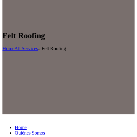
Felt Roofing
Home
All Services
...
Felt Roofing
Home
Quiénes Somos