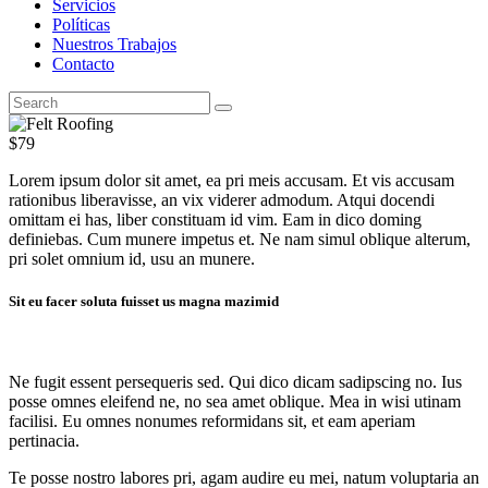
Servicios
Políticas
Nuestros Trabajos
Contacto
$79
Lorem ipsum dolor sit amet, ea pri meis accusam. Et vis accusam
rationibus liberavisse, an vix viderer admodum. Atqui docendi
omittam ei has, liber constituam id vim. Eam in dico doming
definiebas. Cum munere impetus et. Ne nam simul oblique alterum,
pri solet omnium id, usu an munere.
Sit eu facer soluta fuisset us magna mazimid
Ne fugit essent persequeris sed. Qui dico dicam sadipscing no. Ius
posse omnes eleifend ne, no sea amet oblique. Mea in wisi utinam
facilisi. Eu omnes nonumes reformidans sit, et eam aperiam
pertinacia.
Te posse nostro labores pri, agam audire eu mei, natum voluptaria an