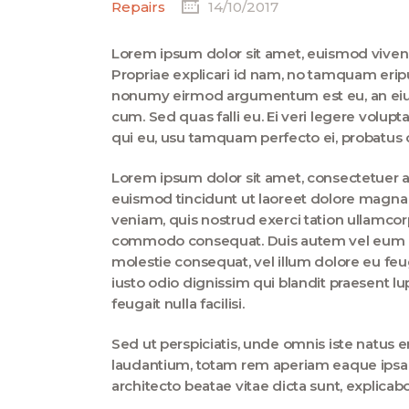
Repairs
14/10/2017
Lorem ipsum dolor sit amet, euismod vive
Propriae explicari id nam, no tamquam erip
nonumy eirmod argumentum est eu, an eius 
cum. Sed quas falli eu. Ei veri legere volup
qui eu, usu tamquam perfecto ei, probatus c
Lorem ipsum dolor sit amet, consectetuer 
euismod tincidunt ut laoreet dolore magna 
veniam, quis nostrud exerci tation ullamcorpe
commodo consequat. Duis autem vel eum iriu
molestie consequat, vel illum dolore eu feug
iusto odio dignissim qui blandit praesent lu
feugait nulla facilisi.
Sed ut perspiciatis, unde omnis iste natus
laudantium, totam rem aperiam eaque ipsa, q
architecto beatae vitae dicta sunt, explica