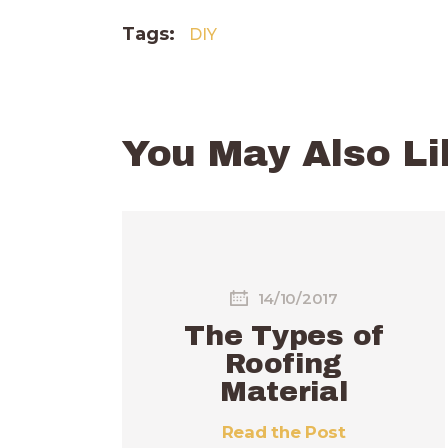
Tags:
DIY
You May Also Li
14/10/2017
The Types of
Roofing
Material
Read the Post