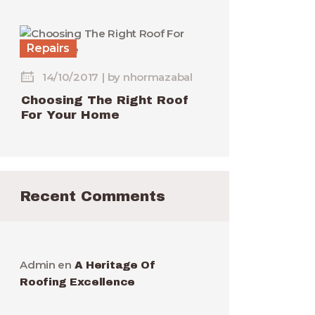
Repairs
14/10/2017
by
nhormazabal
Choosing The Right Roof
For Your Home
Recent Comments
Admin
en
A Heritage Of
Roofing Excellence