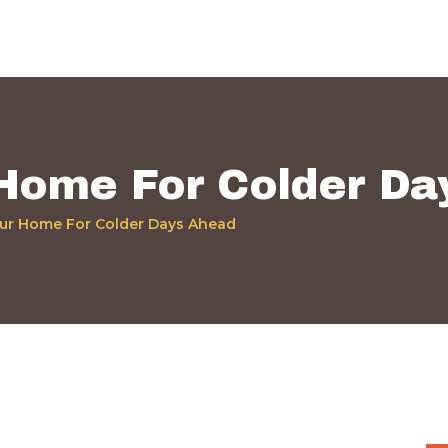
Home
Quiénes Somos
Servicios
Políticas
Home For Colder Da
Nuestros Trabajos
ur Home For Colder Days Ahead
Contacto