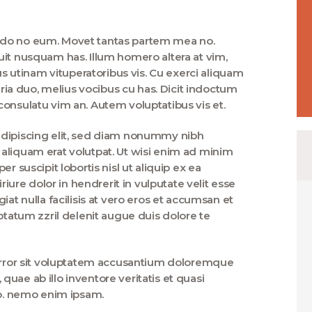
ndo no eum. Movet tantas partem mea no.
uit nusquam has. Illum homero altera at vim,
utinam vituperatoribus vis. Cu exerci aliquam
taria duo, melius vocibus cu has. Dicit indoctum
onsulatu vim an. Autem voluptatibus vis et.
adipiscing elit, sed diam nonummy nibh
aliquam erat volutpat. Ut wisi enim ad minim
r suscipit lobortis nisl ut aliquip ex ea
re dolor in hendrerit in vulputate velit esse
iat nulla facilisis at vero eros et accumsan et
ptatum zzril delenit augue duis dolore te
 error sit voluptatem accusantium doloremque
uae ab illo inventore veritatis et quasi
bo. nemo enim ipsam.