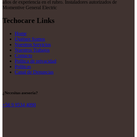
años de experiencia en el rubro. Instaladores autorizados de
Momentive General Electric
Techocare Links
Home
Quiénes Somos
Nuestros Servicios
Nuestros Trabajos
Contacto
Política de privacidad
Políticas
Canal de Denuncias
¿Necesitas asesoría?
+56 9 9534 4090