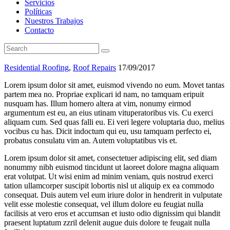
Servicios
Políticas
Nuestros Trabajos
Contacto
Residential Roofing
,
Roof Repairs
17/09/2017
Lorem ipsum dolor sit amet, euismod vivendo no eum. Movet tantas
partem mea no. Propriae explicari id nam, no tamquam eripuit
nusquam has. Illum homero altera at vim, nonumy eirmod
argumentum est eu, an eius utinam vituperatoribus vis. Cu exerci
aliquam cum. Sed quas falli eu. Ei veri legere voluptaria duo, melius
vocibus cu has. Dicit indoctum qui eu, usu tamquam perfecto ei,
probatus consulatu vim an. Autem voluptatibus vis et.
Lorem ipsum dolor sit amet, consectetuer adipiscing elit, sed diam
nonummy nibh euismod tincidunt ut laoreet dolore magna aliquam
erat volutpat. Ut wisi enim ad minim veniam, quis nostrud exerci
tation ullamcorper suscipit lobortis nisl ut aliquip ex ea commodo
consequat. Duis autem vel eum iriure dolor in hendrerit in vulputate
velit esse molestie consequat, vel illum dolore eu feugiat nulla
facilisis at vero eros et accumsan et iusto odio dignissim qui blandit
praesent luptatum zzril delenit augue duis dolore te feugait nulla