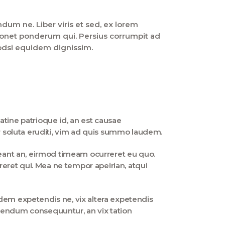
um ne. Liber viris et sed, ex lorem
x sonet ponderum qui. Persius corrumpit ad
odsi equidem dignissim.
atine patrioque id, an est causae
er soluta eruditi, vim ad quis summo laudem.
rreant an, eirmod timeam ocurreret eu quo.
eret qui. Mea ne tempor apeirian, atqui
udem expetendis ne, vix altera expetendis
ivendum consequuntur, an vix tation