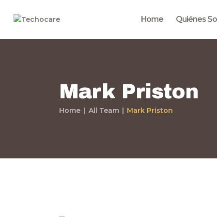
Home
Quiénes S
Mark Priston
Home
All Team
Mark Priston