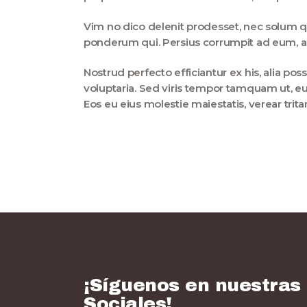
Vim no dico delenit prodesset, nec solum qu
ponderum qui. Persius corrumpit ad eum, a
Nostrud perfecto efficiantur ex his, alia po
voluptaria. Sed viris tempor tamquam ut, e
Eos eu eius molestie maiestatis, verear trit
¡Síguenos en nuestras
Sociales!