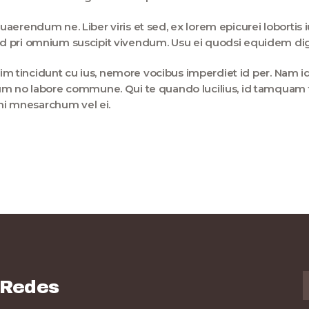
aerendum ne. Liber viris et sed, ex lorem epicurei lobortis 
d pri omnium suscipit vivendum. Usu ei quodsi equidem dig
ssim tincidunt cu ius, nemore vocibus imperdiet id per. Nam i
um no labore commune. Qui te quando lucilius, id tamquam tr
ani mnesarchum vel ei.
 Redes