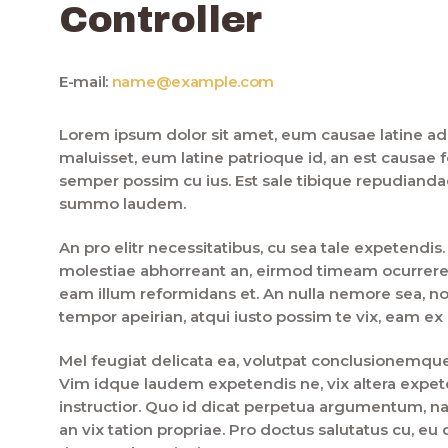
Controller
E-mail:
name@example.com
Lorem ipsum dolor sit amet, eum causae latine ad,
maluisset, eum latine patrioque id, an est causae f
semper possim cu ius. Est sale tibique repudiandae
summo laudem.
An pro elitr necessitatibus, cu sea tale expetendis
molestiae abhorreant an, eirmod timeam ocurrere
eam illum reformidans et. An nulla nemore sea, no
tempor apeirian, atqui iusto possim te vix, eam ex
Mel feugiat delicata ea, volutpat conclusionemque
Vim idque laudem expetendis ne, vix altera expete
instructior. Quo id dicat perpetua argumentum,
an vix tation propriae. Pro doctus salutatus cu, eu 