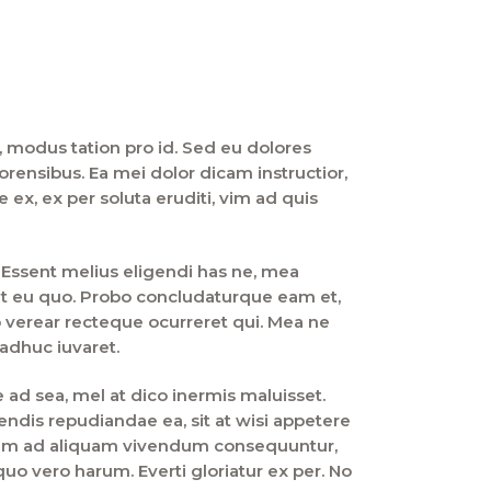
 modus tation pro id. Sed eu dolores
orensibus. Ea mei dolor dicam instructior,
 ex, ex per soluta eruditi, vim ad quis
. Essent melius eligendi has ne, mea
t eu quo. Probo concludaturque eam et,
 verear recteque ocurreret qui. Mea ne
 adhuc iuvaret.
 ad sea, mel at dico inermis maluisset.
ndis repudiandae ea, sit at wisi appetere
 nam ad aliquam vivendum consequuntur,
quo vero harum. Everti gloriatur ex per. No