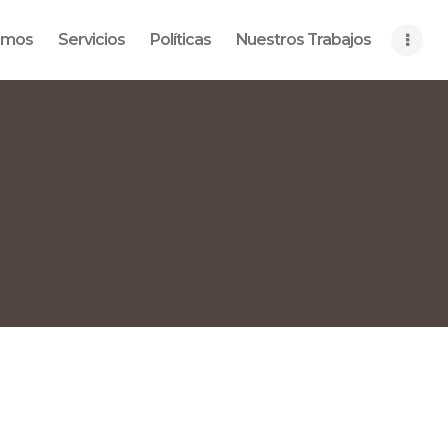
Home
omos
Servicios
Políticas
Nuestros Trabajos
Quiénes Somos
Servicios
Políticas
Nuestros Trabajos
Contacto