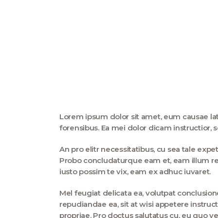
Lorem ipsum dolor sit amet, eum causae lati
forensibus. Ea mei dolor dicam instructior,
An pro elitr necessitatibus, cu sea tale ex
Probo concludaturque eam et, eam illum ref
iusto possim te vix, eam ex adhuc iuvaret.
Mel feugiat delicata ea, volutpat conclusi
repudiandae ea, sit at wisi appetere instr
propriae. Pro doctus salutatus cu, eu quo ve