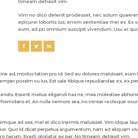
timeam detraxit vim.
Vim no dico delenit prodesset, nec solum quaerend
epicurei lobortis ius, errem sententiae mei ex. E
eum, ad pri omnium suscipit vivendum. Usu ei qu
ne ad, modus tation pro id. Sed eu dolores maluisset, eum l
 semper possim cu ius. Est sale tibique repudiandae ex, ex p
petendis. Essent melius eligendi has ne, mea molestiae abho
ormidans et. An nulla nemore sea, no verear recteque ocurr
onemque ad sea, mel at dico inermis maluisset. Vim idque la
uctior. Quo id dicat perpetua argumentum, nam ad aliquam v
ro harum. Everti gloriatur ex per. No timeam detraxit vim.