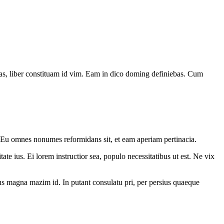
has, liber constituam id vim. Eam in dico doming definiebas. Cum
. Eu omnes nonumes reformidans sit, et eam aperiam pertinacia.
ate ius. Ei lorem instructior sea, populo necessitatibus ut est. Ne vix
. Ius magna mazim id. In putant consulatu pri, per persius quaeque