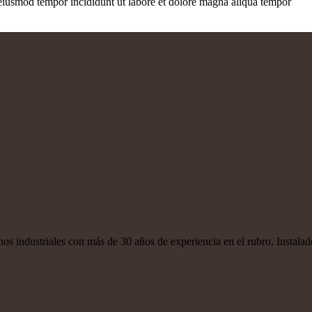
 eiusmod tempor incididunt ut labore et dolore magna aliqua tempor
s industriales con más de 30 años de experiencia en el rubro. Instala