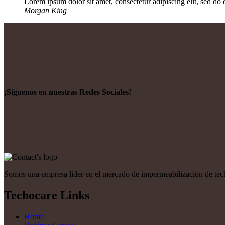
Lorem ipsum dolor sit amet, consectetur adipiscing elit, sed do
Morgan King
¡Síguenos en nuestras Redes Sociales!
Somos una empresa líder en el mercado de impermeabilización de techo
Techocare Links
Home