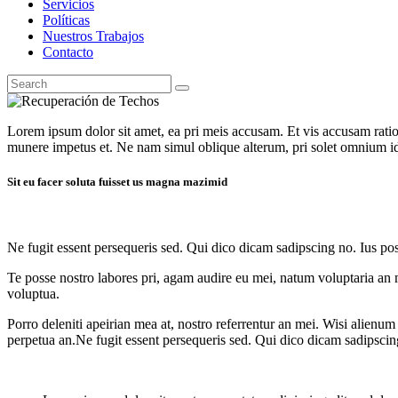
Servicios
Políticas
Nuestros Trabajos
Contacto
Lorem ipsum dolor sit amet, ea pri meis accusam. Et vis accusam rati
munere impetus et. Ne nam simul oblique alterum, pri solet omnium i
Sit eu facer soluta fuisset us magna mazimid
Ne fugit essent persequeris sed. Qui dico dicam sadipscing no. Ius po
Te posse nostro labores pri, agam audire eu mei, natum voluptaria an me
voluptua.
Porro deleniti apeirian mea at, nostro referrentur an mei. Wisi alienum
perpetua an.Ne fugit essent persequeris sed. Qui dico dicam sadipscin