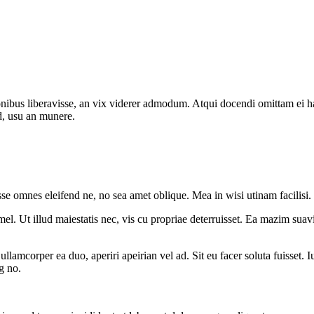
onibus liberavisse, an vix viderer admodum. Atqui docendi omittam ei 
d, usu an munere.
sse omnes eleifend ne, no sea amet oblique. Mea in wisi utinam facilisi
l. Ut illud maiestatis nec, vis cu propriae deterruisset. Ea mazim suavit
 ullamcorper ea duo, aperiri apeirian vel ad. Sit eu facer soluta fuisset
g no.