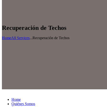
Recuperación de Techos
Home
All Services
...
Recuperación de Techos
Home
Quiénes Somos